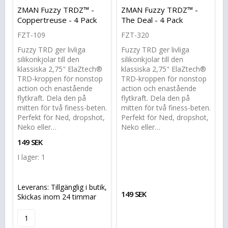
Lägg till i favoritlistan
Lägg till i favoritlistan
Lägg t
Lägg t
ZMAN Fuzzy TRDZ™ -
ZMAN Fuzzy TRDZ™ -
Coppertreuse - 4 Pack
The Deal - 4 Pack
FZT-109
FZT-320
Fuzzy TRD ger livliga
Fuzzy TRD ger livliga
silikonkjolar till den
silikonkjolar till den
klassiska 2,75" ElaZtech®
klassiska 2,75" ElaZtech®
TRD-kroppen för nonstop
TRD-kroppen för nonstop
action och enastående
action och enastående
flytkraft. Dela den på
flytkraft. Dela den på
mitten för två finess-beten.
mitten för två finess-beten.
Perfekt för Ned, dropshot,
Perfekt för Ned, dropshot,
Neko eller…
Neko eller…
149 SEK
I lager: 1
Leverans:
Tillgänglig i butik,
149 SEK
Skickas inom 24 timmar