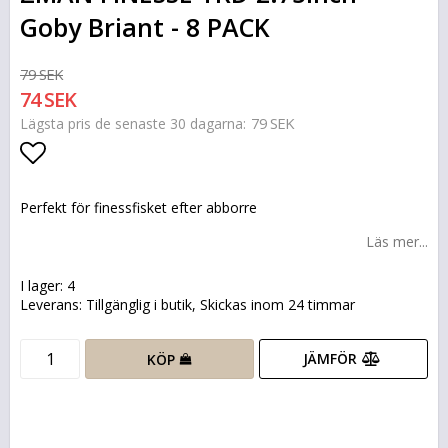
Goby Briant - 8 PACK
79 SEK
74 SEK
79 SEK
Lägsta pris de senaste 30 dagarna
Lägg till i favoritlistan
Perfekt för finessfisket efter abborre
Läs mer...
I lager: 4
Leverans:
Tillgänglig i butik, Skickas inom 24 timmar
JÄMFÖR
KÖP