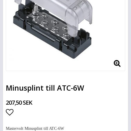
Minusplint till ATC-6W
207,50 SEK
Lägg till i favoritlistan
Mastervolt Minusplint till ATC-6W